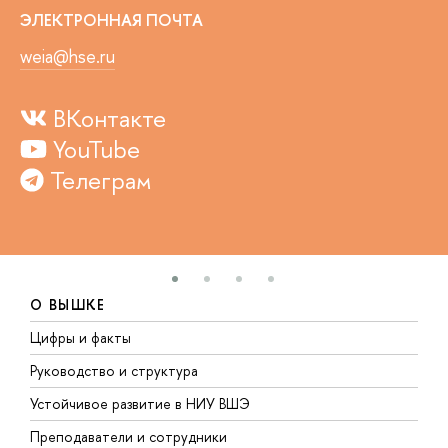
ЭЛЕКТРОННАЯ ПОЧТА
weia@hse.ru
ВКонтакте
YouTube
Телеграм
О ВЫШКЕ
Цифры и факты
Л
Руководство и структура
Д
Устойчивое развитие в НИУ ВШЭ
О
Преподаватели и сотрудники
П