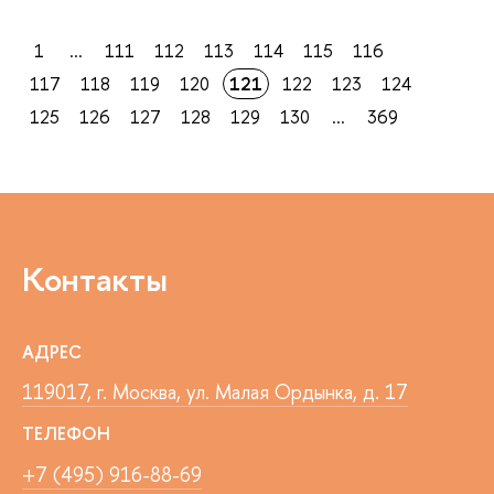
1
...
111
112
113
114
115
116
117
118
119
120
121
122
123
124
125
126
127
128
129
130
...
369
Контакты
АДРЕС
119017, г. Москва, ул. Малая Ордынка, д. 17
ТЕЛЕФОН
+7 (495) 916-88-69