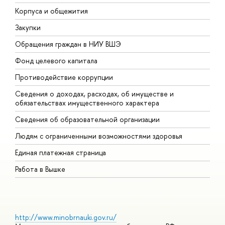
Корпуса и общежития
В
Закупки
П
Обращения граждан в НИУ ВШЭ
А
Фонд целевого капитала
Д
Противодействие коррупции
Ц
Сведения о доходах, расходах, об имуществе и
Б
обязательствах имущественного характера
О
Сведения об образовательной организации
О
Людям с ограниченными возможностями здоровья
Единая платежная страница
Работа в Вышке
http://www.minobrnauki.gov.ru/