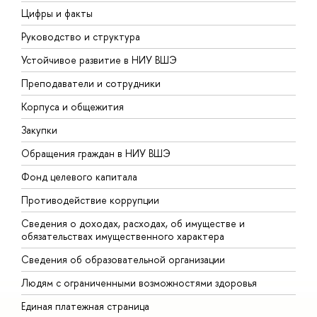
Цифры и факты
Л
Руководство и структура
Д
Устойчивое развитие в НИУ ВШЭ
О
Преподаватели и сотрудники
П
Корпуса и общежития
В
Закупки
П
Обращения граждан в НИУ ВШЭ
А
Фонд целевого капитала
Д
Противодействие коррупции
Ц
Сведения о доходах, расходах, об имуществе и
Б
обязательствах имущественного характера
О
Сведения об образовательной организации
О
Людям с ограниченными возможностями здоровья
Единая платежная страница