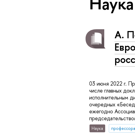
Наука
А. П
Евро
рос
03 июня 2022 г. П
числе главных док
исполнительным д
очередных «Бесед 
ежегодно Ассоциац
председательством
Наука
профессор