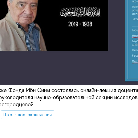
жке Фонда Ибн Сины состоялась онлайн-лекция доцент
руководителя научно-образовательной секции исследов
регородцевой
Школа востоковедения