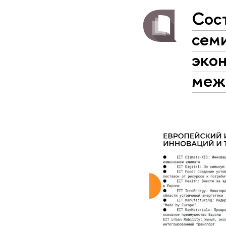
Сост
сем
экон
меж