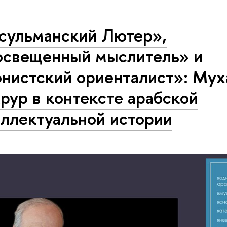
сульманский Лютер»,
освещенный мыслитель» и
онистский ориенталист»: Му
рур в контексте арабской
еллектуальной истории