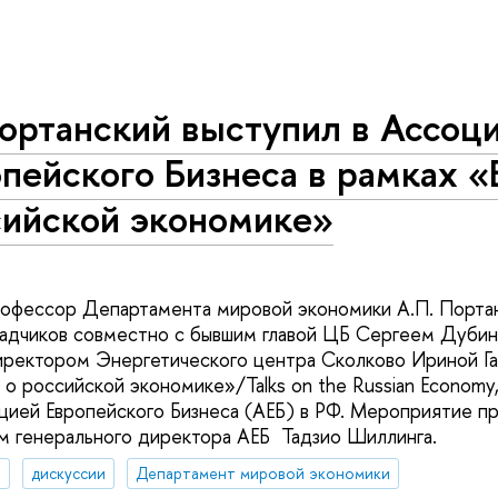
ортанский выступил в Ассоц
пейского Бизнеса в рамках «
сийской экономике»
рофессор Департамента мировой экономики А.П. Портан
ладчиков совместно с бывшим главой ЦБ Сергеем Дуби
иректором Энергетического центра Сколково Ириной Г
о российской экономике»/Talks on the Russian Economy
ией Европейского Бизнеса (АЕБ) в РФ. Мероприятие п
 генерального директора АЕБ Тадзио Шиллинга.
а
дискуссии
Департамент мировой экономики