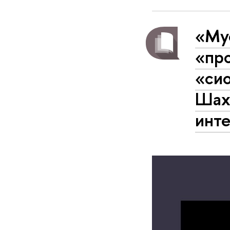
«Му
«пр
«си
Шах
инт