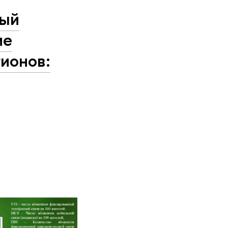
ный
ие
ионов: