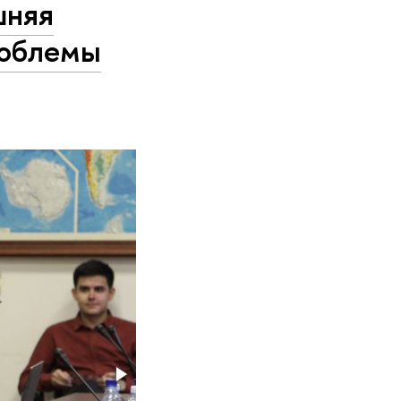
шняя
роблемы