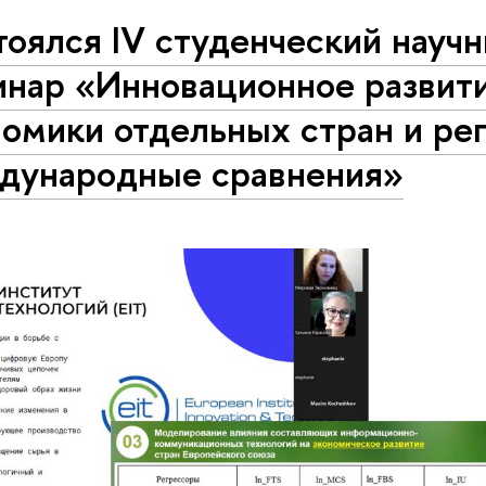
оялся IV студенческий науч
инар «Инновационное развит
омики отдельных стран и рег
дународные сравнения»