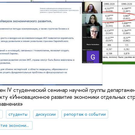
ен IV студенческий семинар научной группы департаме
кту «Инновационное развитие экономики отдельных стр
авнения»
а
студенты
дискуссии
репортаж о событии
Инновационное развитие экономики регионов: международные сравнения