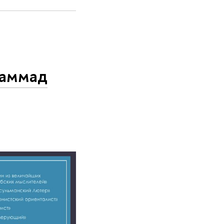
хаммад