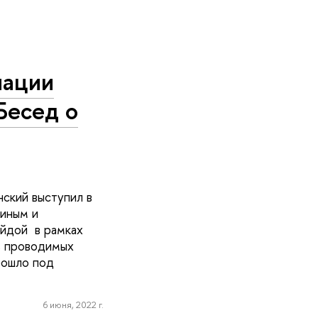
иации
Бесед о
ский выступил в
ниным и
айдой в рамках
, проводимых
рошло под
6 июня, 2022 г.