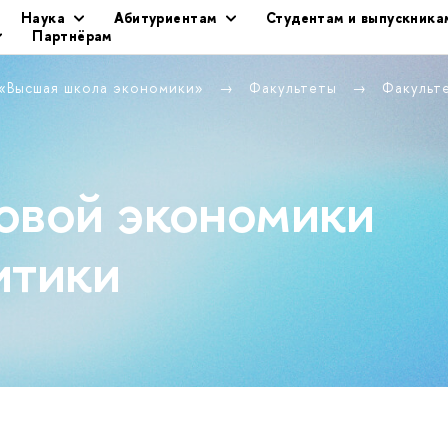
Наука
Абитуриентам
Студентам и выпускника
Партнёрам
 «Высшая школа экономики»
Факультеты
Факульт
овой экономики
итики