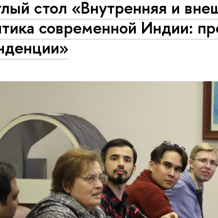
глый стол «Внутренняя и вне
итика современной Индии: п
енденции»