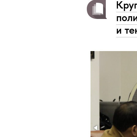
Кру
пол
и т