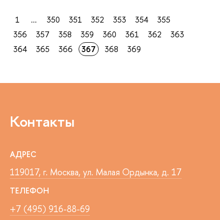
1
...
350
351
352
353
354
355
356
357
358
359
360
361
362
363
364
365
366
367
368
369
Контакты
АДРЕС
119017, г. Москва, ул. Малая Ордынка, д. 17
ТЕЛЕФОН
+7 (495) 916-88-69