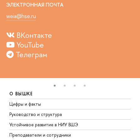
ЭЛЕКТРОННАЯ ПОЧТА
weia@hse.ru
ВКонтакте
YouTube
Телеграм
О ВЫШКЕ
Цифры и факты
Л
Руководство и структура
Д
Устойчивое развитие в НИУ ВШЭ
О
Преподаватели и сотрудники
П