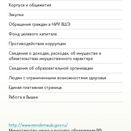
Корпуса и общежития
В
Закупки
П
Обращения граждан в НИУ ВШЭ
А
Фонд целевого капитала
Д
Противодействие коррупции
Ц
Сведения о доходах, расходах, об имуществе и
Б
обязательствах имущественного характера
О
Сведения об образовательной организации
О
Людям с ограниченными возможностями здоровья
Единая платежная страница
Работа в Вышке
http://www.minobrnauki.gov.ru/
Министерство науки и высшего образования РФ