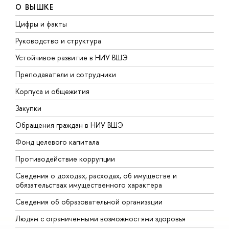
О ВЫШКЕ
Цифры и факты
Л
Руководство и структура
Д
Устойчивое развитие в НИУ ВШЭ
О
Преподаватели и сотрудники
П
Корпуса и общежития
В
Закупки
П
Обращения граждан в НИУ ВШЭ
А
Фонд целевого капитала
Д
Противодействие коррупции
Ц
Сведения о доходах, расходах, об имуществе и
Б
обязательствах имущественного характера
О
Сведения об образовательной организации
О
Людям с ограниченными возможностями здоровья