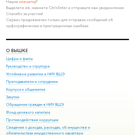
Нашли
опечатку
?
Выделите её, нажмите Ctrl+Enter и отправьте нам уведомление.
Спасибо за участие!
Сервис предназначен только для отправки сообщений об
орфографических и пунктуационных ошибках.
О ВЫШКЕ
ОБ
Цифры и факты
Ли
Руководство и структура
Дов
Устойчивое развитие в НИУ ВШЭ
Ол
Преподаватели и сотрудники
При
Корпуса и общежития
Вы
Закупки
При
Обращения граждан в НИУ ВШЭ
Ас
Фонд целевого капитала
До
Противодействие коррупции
Цен
Сведения о доходах, расходах, об имуществе и
Би
обязательствах имущественного характера