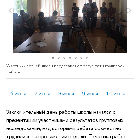
Участники летней школы представляют результаты групповой
работы
6 июля
7 июля
8 июля
9 июля
10 июля
11
Заключительный день работы школы начался с
презентации участниками результатов групповых
исследований, над которыми ребята совместно
трудились на протяжении недели. Тематика работ