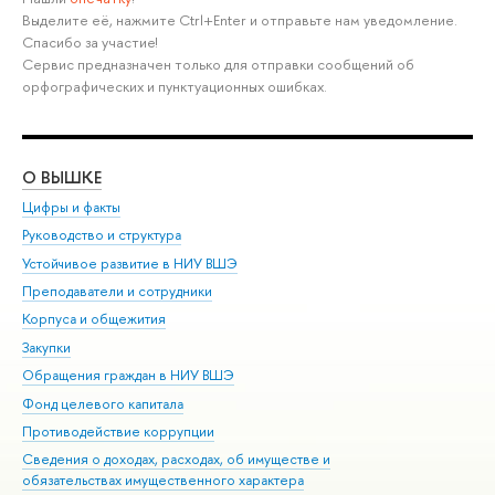
Выделите её, нажмите Ctrl+Enter и отправьте нам уведомление.
Спасибо за участие!
Сервис предназначен только для отправки сообщений об
орфографических и пунктуационных ошибках.
О ВЫШКЕ
ОБ
Цифры и факты
Ли
Руководство и структура
Дов
Устойчивое развитие в НИУ ВШЭ
Ол
Преподаватели и сотрудники
При
Корпуса и общежития
Вы
Закупки
При
Обращения граждан в НИУ ВШЭ
Ас
Фонд целевого капитала
До
Противодействие коррупции
Цен
Сведения о доходах, расходах, об имуществе и
Би
обязательствах имущественного характера
Об