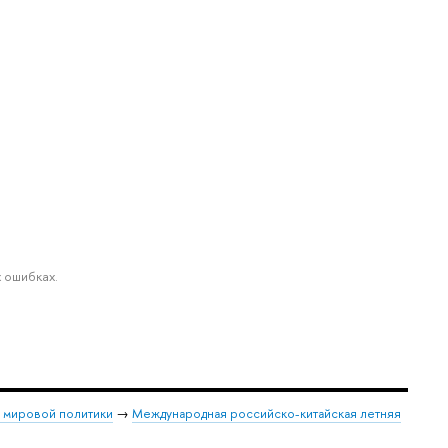
 ошибках.
и мировой политики
→
Международная российско-китайская летняя