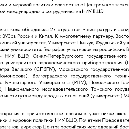
ики и мировой политики совместно с Центром комплекс
ой международного сотрудничества НИУ ВШЭ.
няя школа объединила 27 студентов магистратуры и асп
х ВУЗов России и Китая. К многолетнему партнеру, Вост
кинский университет, Университет Цинхуа, Фуданьский у
ский университета. География участников из российских 
- НИУ ВШЭ, Санкт-Петербургского государственного 
го университета аэрокосмического приборостроения (Г
етра Великого (СПбПУ), Московского государственног
моносова), Волгоградского государственного технич
го Гуманитарного Университета (РГГУ), Поволжского Гос
), Национального исследовательского Томского госуд
го института международных отношений (университет) 
ткрытия с приветственным словом к участникам школы
ики и мировой политики НИУ ВШЭ, Почетный Председате
Караганов, директор Центра российских исследований Во