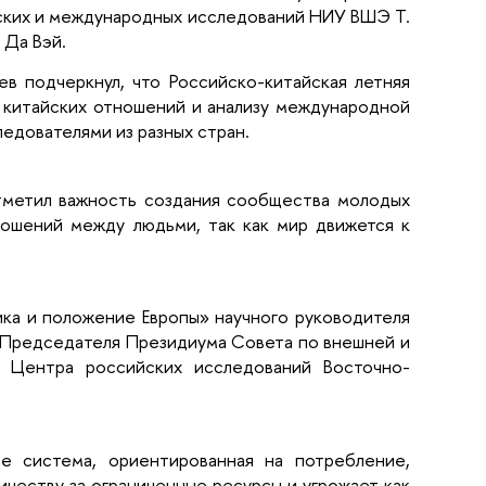
ских и международных исследований НИУ ВШЭ Т.
 Да Вэй.
 подчеркнул, что Российско-китайская летняя
 китайских отношений и анализу международной
едователями из разных стран.
тметил важность создания сообщества молодых
ошений между людьми, так как мир движется к
ка и положение Европы» научного руководителя
 Председателя Президиума Совета по внешней и
а Центра российских исследований Восточно-
де система, ориентированная на потребление,
честву за ограниченные ресурсы и угрожает как