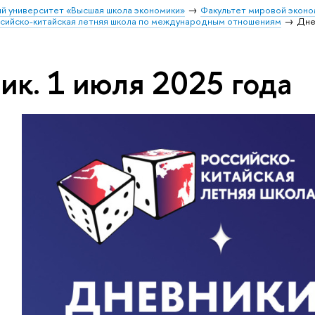
й университет «Высшая школа экономики»
Факультет мировой эконо
ийско-китайская летняя школа по международным отношениям
Дне
ик. 1 июля 2025 года