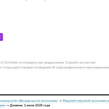
е Ctrl+Enter и отправьте нам уведомление. Спасибо за участие!
н только для отправки сообщений об орфографических и пунктуационных
университет «Высшая школа экономики»
→
Факультет мировой экономики 
ниям
→
Дневник. 1 июля 2025 года