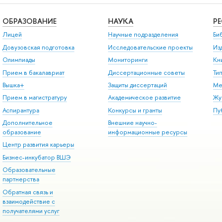
ОБРАЗОВАНИЕ
НАУКА
Р
Лицей
Научные подразделения
Би
Довузовская подготовка
Исследовательские проекты
Из
Олимпиады
Мониторинги
Кн
Прием в бакалавриат
Диссертационные советы
Ти
Вышка+
Защиты диссертаций
Ме
Прием в магистратуру
Академическое развитие
Жу
Аспирантура
Конкурсы и гранты
Пу
Дополнительное
Внешние научно-
образование
информационные ресурсы
Центр развития карьеры
Бизнес-инкубатор ВШЭ
Образовательные
партнерства
Обратная связь и
взаимодействие с
получателями услуг