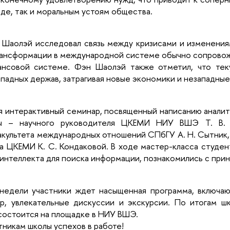
де, так и моральным устоям общества.
Шаолэй исследовал связь между кризисами и изменениям
рансформации в международной системе обычно сопровожд
ансовой системе. Фэн Шаолэй также отметил, что те
падных держав, затрагивая новые экономики и незападны
 интерактивный семинар, посвященный написанию аналит
ы – научного руководителя ЦКЕМИ НИУ ВШЭ Т. В. 
акультета международных отношений СПбГУ А. Н. Сытник,
ка ЦКЕМИ К. С. Кондаковой. В ходе мастер-класса студе
интеллекта для поиска информации, познакомились с при
недели участники ждет насыщенная программа, включаю
ер, увлекательные дискуссии и экскурсии. По итогам ш
состоится на площадке в НИУ ВШЭ.
никам школы успехов в работе!