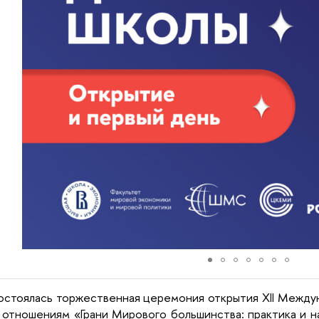
состоялась торжественная церемония открытия XII Межд
отношениям «Грани Мирового большинства: практика и на