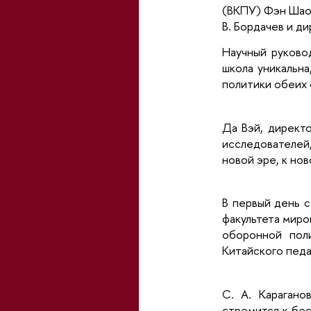
(ВКПУ) Фэн Шао
В. Бордачев и д
Научный руково
школа уникальн
политики обеих 
Да Вэй, директ
исследователей
новой эре, к но
В первый день 
факультета мир
оборонной пол
Китайского пед
С. А. Карагано
стремится к бес