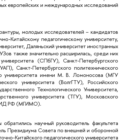
ных европейских и международных исследований
ирантуры, молодых исследователей – кандидатов
очно-Китайскому педагогическому университету,
ниверситет, Даляньский университет иностранных
ВУЗов также значительно расширилась, среди них
университета (СПбГУ), Санкт-Петербургского
УАП), Санкт-Петербургского политехнического
о университета имени М. В. Ломоносова (МГУ
еского университета (ВолгГТУ), Российского
ударственного Технологического Университета,
арственного университета (ТГУ), Московского
МИД РФ (МГИМО).
 обратились научный руководитель факультета
ль Президиума Совета по внешней и оборонной
сточно-Китайского педагогического университета