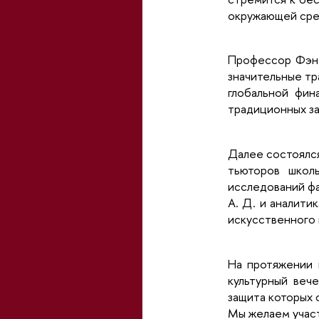
окружающей сре
Профессор Фэн 
значительные т
глобальной фин
традиционных за
Далее состоялся
тьюторов школ
исследований ф
А. Д. и аналити
искусственного 
На протяжении 
культурный веч
защита которых 
Мы желаем участ