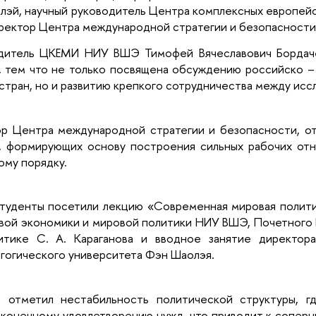
лэй, научный руководитель Центра комплексных европей
иректор Центра международной стратегии и безопасности
дитель ЦКЕМИ НИУ ВШЭ Тимофей Вячеславович Бордачев
а, тем что не только посвящена обсуждению российско –
стран, но и развитию крепкого сотрудничества между иссл
ор Центра международной стратегии и безопасности, о
, формирующих основу построения сильных рабочих отн
вому порядку.
студенты посетили лекцию «Современная мировая полити
овой экономики и мировой политики НИУ ВШЭ, Почетного
итике С. А. Караганова и вводное занятие директор
агогического университета Фэн Шаолэя.
в отметил нестабильность политической структуры, г
конечному удовлетворению нужд, что приводит к соперни