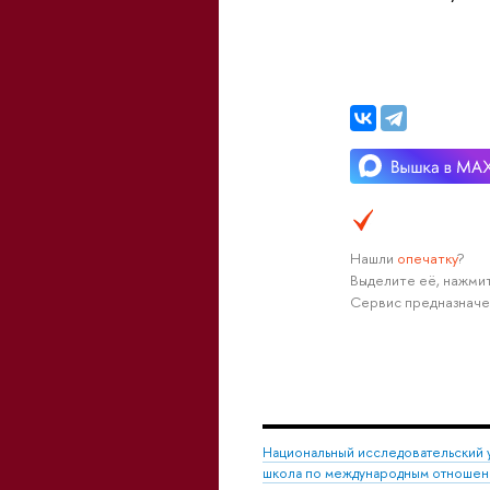
Нашли
опечатку
?
Выделите её, нажмит
Сервис предназначе
Национальный исследовательский 
школа по международным отноше