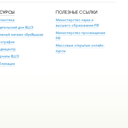
ЕСУРСЫ
ПОЛЕЗНЫЕ ССЫЛКИ
блиотека
Министерство науки и
высшего образования РФ
дательский дом ВШЭ
Министерство просвещения
ижный магазин «БукВышка»
РФ
пография
Массовые открытые онлайн-
диацентр
курсы
рналы ВШЭ
бликации