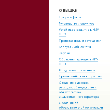
О ВЫШКЕ
Цифры и факты
Руководство и структура
Устойчивое развитие в НИУ
ВШЭ
Преподаватели и сотрудники
Корпуса и общежития
Закупки
Обращения граждан в НИУ
ВШЭ
Фонд целевого капитала
Противодействие коррупции
Сведения о доходах,
расходах, об имуществе и
обязательствах
имущественного характера
Сведения об
образовательной организации