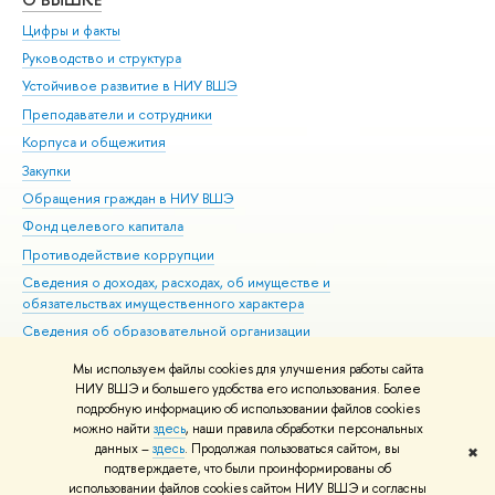
Цифры и факты
Ли
Руководство и структура
Дов
Устойчивое развитие в НИУ ВШЭ
Ол
Преподаватели и сотрудники
При
Корпуса и общежития
Вы
Закупки
При
Обращения граждан в НИУ ВШЭ
Ас
Фонд целевого капитала
До
Противодействие коррупции
Цен
Сведения о доходах, расходах, об имуществе и
Би
обязательствах имущественного характера
Об
Сведения об образовательной организации
Обр
Людям с ограниченными возможностями здоровья
Мы используем файлы cookies для улучшения работы сайта
Единая платежная страница
НИУ ВШЭ и большего удобства его использования. Более
подробную информацию об использовании файлов cookies
Работа в Вышке
можно найти
здесь
, наши правила обработки персональных
данных –
здесь
. Продолжая пользоваться сайтом, вы
✖
Редактору
подтверждаете, что были проинформированы об
© НИУ ВШЭ 1993–2026
Адреса и контакты
Условия использования
использовании файлов cookies сайтом НИУ ВШЭ и согласны