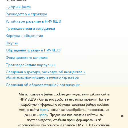
Цифры и факты
Ли
Руководство и структура
Дов
Устойчивое развитие в НИУ ВШЭ
Ол
Преподаватели и сотрудники
При
Корпуса и общежития
Вы
Закупки
При
Обращения граждан в НИУ ВШЭ
Ас
Фонд целевого капитала
До
Противодействие коррупции
Цен
Сведения о доходах, расходах, об имуществе и
Би
обязательствах имущественного характера
Об
Сведения об образовательной организации
Обр
Людям с ограниченными возможностями здоровья
Мы используем файлы cookies для улучшения работы сайта
Единая платежная страница
НИУ ВШЭ и большего удобства его использования. Более
подробную информацию об использовании файлов cookies
Работа в Вышке
можно найти
здесь
, наши правила обработки персональных
данных –
здесь
. Продолжая пользоваться сайтом, вы
✖
Редактору
подтверждаете, что были проинформированы об
© НИУ ВШЭ 1993–2026
Адреса и контакты
Условия использования
использовании файлов cookies сайтом НИУ ВШЭ и согласны