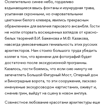
Ослепительно синее небо, горделиво
вздымающиеся ввысь фонтаны и изумрудная трава,
усыпанная скромными, но очаровательными
цветками белого клевера, явились прекрасным
обрамлением для величия паркового ансамбля. Гости
не могли оторвать восхищенных взглядов от красно-
белых творений В.И. Баженова и М.Ф. Казакова,
навсегда увековечивших гениальность этих русских
архитекторов. Нам стоило большого труда убедить
коллег в том, что времени для фотографий будет
достаточно после экскурсионной программы.
Казалось, гости боялись, что если сию минуту не
запечатлеть Большой Фигурный Мост, Оперный дом
и Виноградные ворота, то эти сооружения, ласково
именуемые экскурсоводом «артистами», оживут и,
сменив грим, выйдут на сцену в новом амплуа.
Совместное любование красотами архитектуры еще