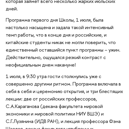
которая займет всего несколько жарких июльских
дней.
Программа первого дня Школы, 1 июля, была
настолько насыщена и задала такой интенсивный
темп работы, что в конце дня и российские, и
китайские студенты никак не могли поверить, что
единственный оставшийся пункт программы – ужин.
Действительно, ощущался резкий контраст с
неофициальным днем накануне!
1 июля, в 9:30 утра гости столкнулись уже с
совершенно другими ритмом. Программа включала в
себя в себя и церемонию открытия, и три блестящих
лекции: две от российских профессоров,
С.А.Караганова (декана факультета мировой
экономики и мировой политики НИУ ВШЭ) и
С.Г.Лузянина (ИДВ РАН), и лекция профессора Фэна
Шаолея, декана факультета углубленных