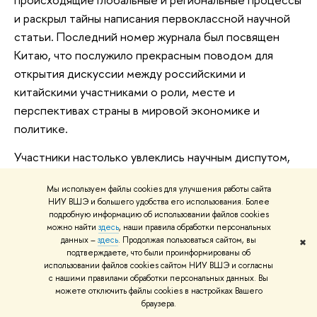
и раскрыл тайны написания первоклассной научной
статьи. Последний номер журнала был посвящен
Китаю, что послужило прекрасным поводом для
открытия дискуссии между российскими и
китайскими участниками о роли, месте и
перспективах страны в мировой экономике и
политике.
Участники настолько увлеклись научным диспутом,
что почти забыли о предстоящей обзорной
Мы используем файлы cookies для улучшения работы сайта
экскурсии по Москве, которую так ждали с первого
НИУ ВШЭ и большего удобства его использования. Более
дня. Но вот дан ответ на последний вопрос,
подробную информацию об использовании файлов cookies
можно найти
здесь
, наши правила обработки персональных
прозвучали бурные овации в адрес Ф.А. Лукьянова, и
данных –
здесь
. Продолжая пользоваться сайтом, вы
✖
участники Летней Школы разместились в большом
подтверждаете, что были проинформированы об
комфортабельном автобусе и приготовились узнать,
использовании файлов cookies сайтом НИУ ВШЭ и согласны
с нашими правилами обработки персональных данных. Вы
увидеть и, конечно, сфотографировать все самое
можете отключить файлы cookies в настройках Вашего
интересное, что сумел создать город за свою почти
браузера.