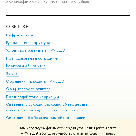
орфографических и пунктуационных ошибках.
О ВЫШКЕ
ОБ
Цифры и факты
Ли
Руководство и структура
Дов
Устойчивое развитие в НИУ ВШЭ
Ол
Преподаватели и сотрудники
При
Корпуса и общежития
Вы
Закупки
При
Обращения граждан в НИУ ВШЭ
Ас
Фонд целевого капитала
До
Противодействие коррупции
Цен
Сведения о доходах, расходах, об имуществе и
Би
обязательствах имущественного характера
Об
Сведения об образовательной организации
Обр
Людям с ограниченными возможностями здоровья
Мы используем файлы cookies для улучшения работы сайта
Единая платежная страница
НИУ ВШЭ и большего удобства его использования. Более