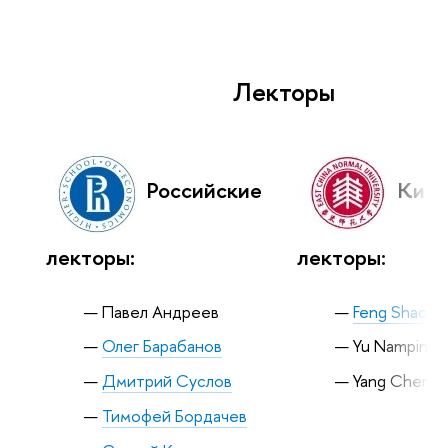
Лекторы
Российские
Кита
лекторы:
лекторы:
Павел Андреев
Feng Shaolei
Олег Барабанов
Yu Namping
Дмитрий Суслов
Yang Cheng
Тимофей Бордачев