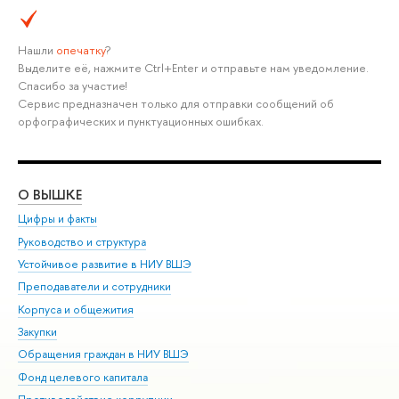
Нашли
опечатку
?
Выделите её, нажмите Ctrl+Enter и отправьте нам уведомление.
Спасибо за участие!
Сервис предназначен только для отправки сообщений об
орфографических и пунктуационных ошибках.
О ВЫШКЕ
ОБ
Цифры и факты
Ли
Руководство и структура
Дов
Устойчивое развитие в НИУ ВШЭ
Ол
Преподаватели и сотрудники
При
Корпуса и общежития
Вы
Закупки
При
Обращения граждан в НИУ ВШЭ
Ас
Фонд целевого капитала
До