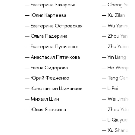
Екатерина Захарова
Cheng Yany
Юлия Карпеева
Xu Zilan
Екатерина Островская
Wu Yaning
Ольга Падерина
Zhou Yan
Екатерина Пугаченко
Zhu Yubing
Анастасия Пятачкова
Yin Liang
Елена Сидорова
He Wenjie
Юрий Федченко
Tang Gang
Константин Шиманаев
Li Pei
Михаил Шин
Wei Jinshen
Юлия Яночкина
Zhou YiJun
Li Qiuyue
Xu Shanpin