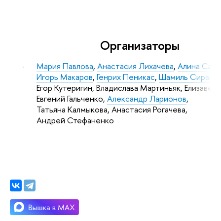
Организаторы
Мария Павлова
,
Анастасия Лихачева
,
Алина Саве
Игорь Макаров
,
Генрих Пеникас
,
Шамиль Сиразе
Егор Кутеригин, Владислава Мартиньяк, Елизавет
Евгений Гальченко,
Александр Ларионов
,
Татьяна Калмыкова, Анастасия Рогачева,
Андрей Стефаненко