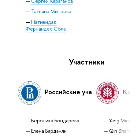
Сергей Караганов
Татьяна Митрова
Нативидад
Фернандес Сола
Участники
Российские участники:
Кита
Вероника Бондарева
Yang Ming
Елена Варданян
Qin Shansha