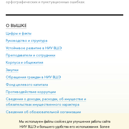
орфографических и пунктуационных ошибках.
О ВЫШКЕ
ОБ
Цифры и факты
Ли
Руководство и структура
Дов
Устойчивое развитие в НИУ ВШЭ
Ол
Преподаватели и сотрудники
При
Корпуса и общежития
Вы
Закупки
При
Обращения граждан в НИУ ВШЭ
Ас
Фонд целевого капитала
До
Противодействие коррупции
Цен
Сведения о доходах, расходах, об имуществе и
Би
обязательствах имущественного характера
Об
Сведения об образовательной организации
Обр
Людям с ограниченными возможностями здоровья
Мы используем файлы cookies для улучшения работы сайта
Единая платежная страница
НИУ ВШЭ и большего удобства его использования. Более