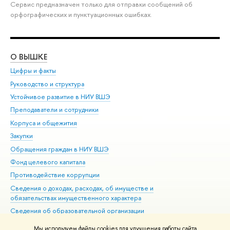
Сервис предназначен только для отправки сообщений об
орфографических и пунктуационных ошибках.
О ВЫШКЕ
ОБ
Цифры и факты
Ли
Руководство и структура
Дов
Устойчивое развитие в НИУ ВШЭ
Ол
Преподаватели и сотрудники
При
Корпуса и общежития
Вы
Закупки
При
Обращения граждан в НИУ ВШЭ
Ас
Фонд целевого капитала
До
Противодействие коррупции
Цен
Сведения о доходах, расходах, об имуществе и
Би
обязательствах имущественного характера
Об
Сведения об образовательной организации
Обр
Людям с ограниченными возможностями здоровья
Мы используем файлы cookies для улучшения работы сайта