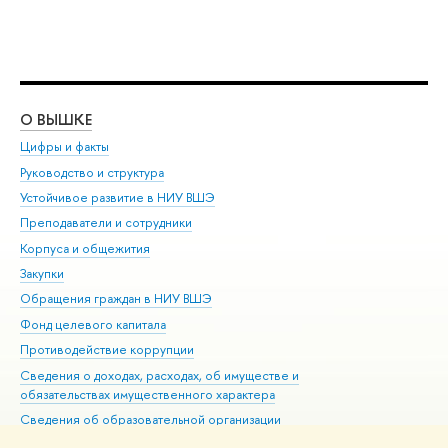
О ВЫШКЕ
ОБ
Цифры и факты
Ли
Руководство и структура
Дов
Устойчивое развитие в НИУ ВШЭ
Ол
Преподаватели и сотрудники
При
Корпуса и общежития
Вы
Закупки
При
Обращения граждан в НИУ ВШЭ
Ас
Фонд целевого капитала
До
Противодействие коррупции
Цен
Сведения о доходах, расходах, об имуществе и
Би
обязательствах имущественного характера
Об
Сведения об образовательной организации
Обр
Людям с ограниченными возможностями здоровья