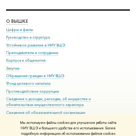
О ВЫШКЕ
ОБ
Цифры и факты
Ли
Руководство и структура
Дов
Устойчивое развитие в НИУ ВШЭ
Ол
Преподаватели и сотрудники
При
Корпуса и общежития
Вы
Закупки
При
Обращения граждан в НИУ ВШЭ
Ас
Фонд целевого капитала
До
Противодействие коррупции
Цен
Сведения о доходах, расходах, об имуществе и
Би
обязательствах имущественного характера
Об
Сведения об образовательной организации
Обр
Людям с ограниченными возможностями здоровья
Мы используем файлы cookies для улучшения работы сайта
Единая платежная страница
НИУ ВШЭ и большего удобства его использования. Более
подробную информацию об использовании файлов cookies
Работа в Вышке