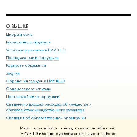
О ВЫШКЕ
ОБ
Цифры и факты
Ли
Руководство и структура
Дов
Устойчивое развитие в НИУ ВШЭ
Ол
Преподаватели и сотрудники
При
Корпуса и общежития
Вы
Закупки
При
Обращения граждан в НИУ ВШЭ
Ас
Фонд целевого капитала
До
Противодействие коррупции
Цен
Сведения о доходах, расходах, об имуществе и
Би
обязательствах имущественного характера
Об
Сведения об образовательной организации
Обр
Людям с ограниченными возможностями здоровья
Мы используем файлы cookies для улучшения работы сайта
Единая платежная страница
НИУ ВШЭ и большего удобства его использования. Более